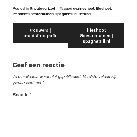
Posted in
Uncategorized
Tagged
gezinsshoot
,
lifeshoot
,
lifeshoot soesterduinen
,
spaghettiii.nl
,
strand
trouwen! |
lifeshoot
bruidsfotografie
Soesterduinen |
spaghettiii.nl
Geef een reactie
Je e-mailadres wordt niet gepubliceerd.
Vereiste velden zijn
gemarkeerd met
*
Reactie
*