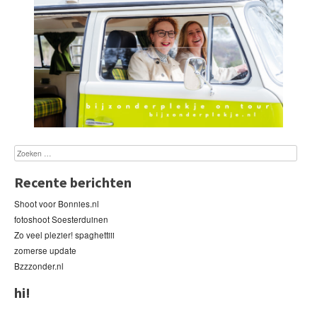
Recente berichten
Shoot voor Bonnies.nl
fotoshoot Soesterduinen
Zo veel plezier! spaghettiii
zomerse update
Bzzzonder.nl
hi!